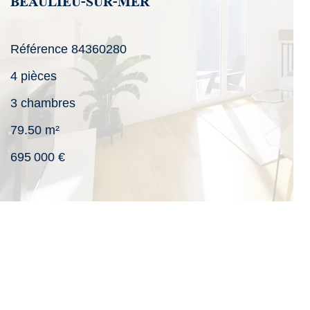
BEAULIEU-SUR-MER
Référence
84360280
4 pièces
3 chambres
79.50
m²
695 000 €