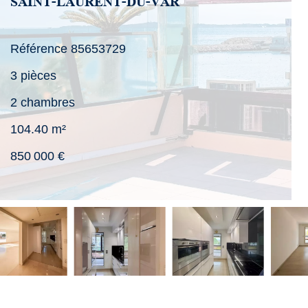
SAINT-LAURENT-DU-VAR
Référence
85653729
3 pièces
2 chambres
104.40
m²
850 000 €