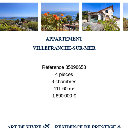
APPARTEMENT
VILLEFRANCHE-SUR-MER
Référence
85898658
4 pièces
3 chambres
111.60
m²
1 690 000 €
ART DE VIVRE 🌿 – RÉSIDENCE DE PRESTIGE &