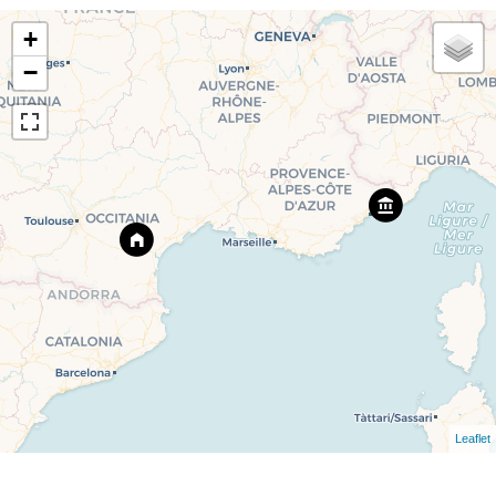
+
−
Leaflet