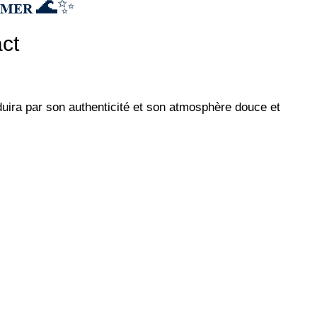
R-MER 🌊✨
ct
duira par son authenticité et son atmosphère douce et