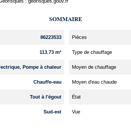
e Géorisques : georisques.gouv.fr
SOMMAIRE
86223533
Pièces
113.73 m²
Type de chauffage
lectrique, Pompe à chaleur
Moyen de chauffage
Chauffe-eau
Moyen d'eau chaude
Tout à l'égout
État
Sud-est
Vue