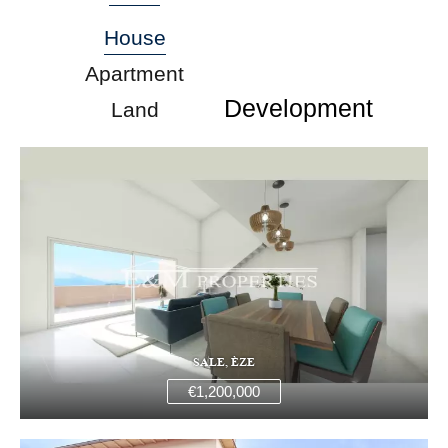
House
Apartment
Development
Land
SALE, ÈZE
€1,200,000